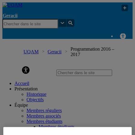
Geracii
Programmation 2016 –
UQAM
Geracii
2017
Geracii
Accueil
Présentation
Historique
Objectifs
Équipe
Membres réguliers
Membres associés
Membres étudiants
Membres étudiants
Ancien-nes membres étudiant-es