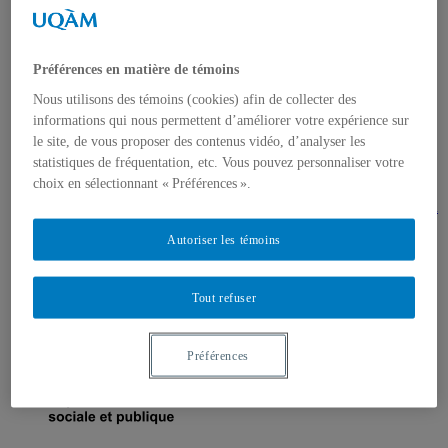
Recherche
Axes de recherche
Recherche en cours
Publications
Préférences en matière de témoins
Activités
Programmation 2018 – 2019
Nous utilisons des témoins (cookies) afin de collecter des
Programmation 2017 – 2018
informations qui nous permettent d’améliorer votre expérience sur
Programmation 2016 – 2017
le site, de vous proposer des contenus vidéo, d’analyser les
Activités précédentes
statistiques de fréquentation, etc. Vous pouvez personnaliser votre
Obscomii
choix en sélectionnant « Préférences ».
Présentation
Base de donnée : mémoires et thèses en communication
internationale
Autoriser les témoins
Cahiers du Geracii
À propos
Directives aux auteur-es
Volume 1 – N°1
Tout refuser
Volume 2 – N°1
Volume 3 – N°1
Préférences
Toutes les nouvelles
Le Geracii dans les médias
Archives